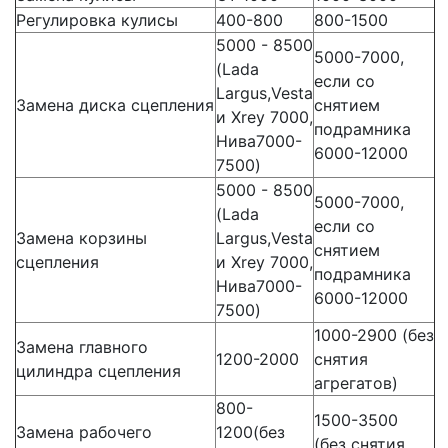
Регулировка кулисы
400-800
800-1500
5000 - 8500
5000-7000,
(Lada
если со
Largus,Vesta
Замена диска сцепления
снятием
и Xrey 7000,
подрамника
Нива7000-
6000-12000
7500)
5000 - 8500
5000-7000,
(Lada
если со
Замена корзины
Largus,Vesta
снятием
сцепления
и Xrey 7000,
подрамника
Нива7000-
6000-12000
7500)
1000-2900 (без
Замена главного
1200-2000
снятия
цилиндра сцепления
агрегатов)
800-
1500-3500
Замена рабочего
1200(без
(без снятия