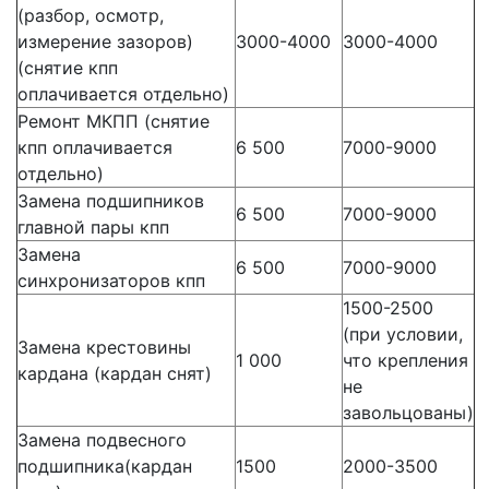
(разбор, осмотр,
измерение зазоров)
3000-4000
3000-4000
(снятие кпп
оплачивается отдельно)
Ремонт МКПП (снятие
кпп оплачивается
6 500
7000-9000
отдельно)
Замена подшипников
6 500
7000-9000
главной пары кпп
Замена
6 500
7000-9000
синхронизаторов кпп
1500-2500
(при условии,
Замена крестовины
1 000
что крепления
кардана (кардан снят)
не
завольцованы)
Замена подвесного
подшипника(кардан
1500
2000-3500