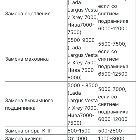
(Lada
если со
Largus,Vesta
Замена сцепления
снятием
и Xrey 7000,
подрамника
Нива7000-
6000-12000
7500)
5500-9000
5500-7500,
(Lada
если со
Largus,Vesta
Замена маховика
снятием
и Xrey 7500,
подрамника
Нива 7500-
6500-12500
8000)
5000 - 8500
5000-7000,
(Lada
если со
Замена выжимного
Largus,Vesta
снятием
подшипника
и Xrey 7000,
подрамника
Нива7000-
6000-12000
7500)
Замена опоры КПП
500-1500
500-2500
Замена кулисы
От 1000
1000-3000