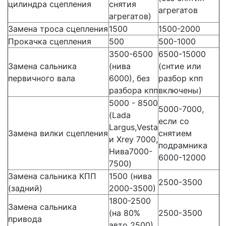
цилиндра сцепления
снятия
агрегатов
агрегатов)
Замена троса сцепления
1500
1500-2000
Прокачка сцепления
500
500-1000
3500-6500
6500-15000
Замена сальника
(нива
(снтие или
первичного вала
6000), без
разбор кпп
разбора кпп
включены)
5000 - 8500
5000-7000,
(Lada
если со
Largus,Vesta
Замена вилки сцепления
снятием
и Xrey 7000,
подрамника
Нива7000-
6000-12000
7500)
Замена сальника КПП
1500 (нива
2500-3500
(задний)
2000-3500)
1800-2500
Замена сальника
(на 80%
2500-3500
привода
авто 2500)