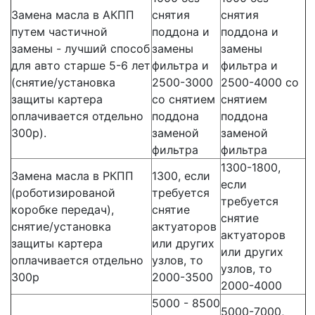
Замена масла в АКПП
снятия
снятия
путем частичной
поддона и
поддона и
замены - лучший способ
замены
замены
для авто старше 5-6 лет
фильтра и
фильтра и
(снятие/установка
2500-3000
2500-4000 со
защиты картера
со снятием
снятием
оплачивается отдельно
поддона
поддона
300р).
заменой
заменой
фильтра
фильтра
1300-1800,
Замена масла в РКПП
1300, если
если
(роботизированой
требуется
требуется
коробке передач),
снятие
снятие
снятие/установка
актуаторов
актуаторов
защиты картера
или других
или других
оплачивается отдельно
узлов, то
узлов, то
300р
2000-3500
2000-4000
5000 - 8500
5000-7000,